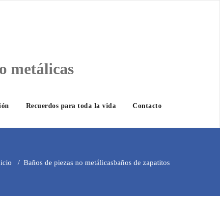
o metálicas
ión
Recuerdos para toda la vida
Contacto
icio
/
Baños de piezas no metálicas
baños de zapatitos