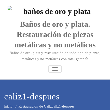
Saltar
al
contenido
Baños de oro y plata.
Restauración de piezas
metálicas y no metálicas
Baños de oro, plata y restauración de todo tipo de piezas;
metálicas y no metálicas con total garantía
ALTERNAR
LA
NAVEGACIÓN
caliz1-despues
Inicio
/
Restauración de Caliz
caliz1-despues