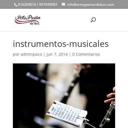
616204016 / 957040083
info@arteypasiondelsur.com
instrumentos-musicales
por
adminpaco
|
Jun 7, 2014
|
0 Comentarios