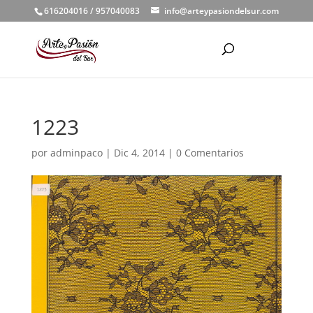
616204016 / 957040083
info@arteypasiondelsur.com
1223
por
adminpaco
|
Dic 4, 2014
|
0 Comentarios