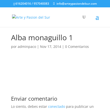
616204016 / 957040083
info@arteypasiondelsur.com
Alba monaguillo 1
por
adminpaco
|
Nov 17, 2014
|
0 Comentarios
Enviar comentario
Lo siento, debes estar
conectado
para publicar un