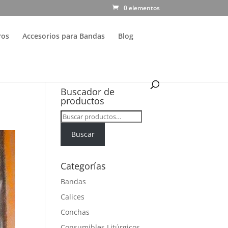
0 elementos
ros
Accesorios para Bandas
Blog
Buscador de
productos
Buscar
por:
Buscar
Categorías
Bandas
Calices
Conchas
Consumibles Litúrgicos