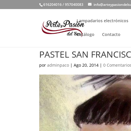
616204016 / 957040083
info@arteypasiondels
Lampadarios electrónicos
Catálogo
Contacto
PASTEL SAN FRANCIS
por
adminpaco
|
Ago 20, 2014
|
0 Comentario