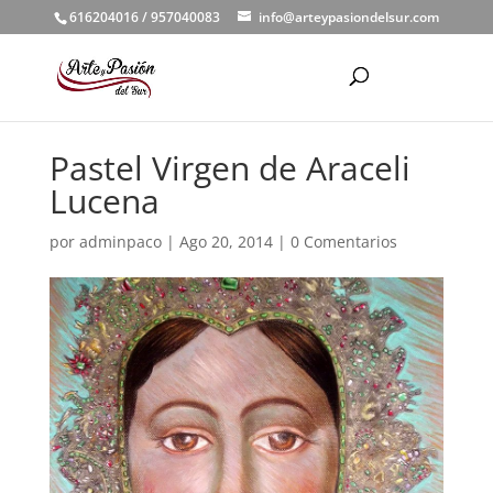
616204016 / 957040083
info@arteypasiondelsur.com
Pastel Virgen de Araceli
Lucena
por
adminpaco
|
Ago 20, 2014
|
0 Comentarios