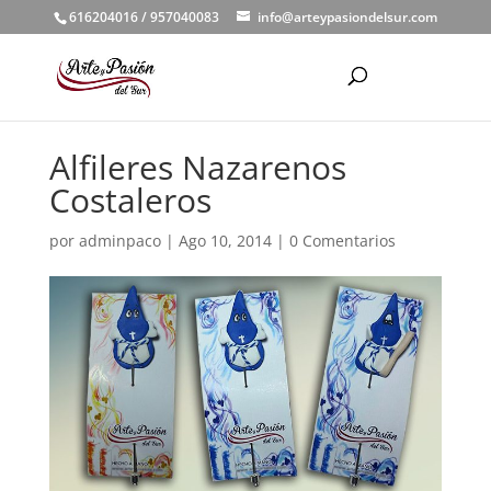
616204016 / 957040083
info@arteypasiondelsur.com
Alfileres Nazarenos
Costaleros
por
adminpaco
|
Ago 10, 2014
|
0 Comentarios