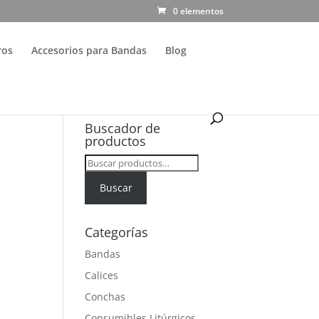
0 elementos
ros
Accesorios para Bandas
Blog
Buscador de
productos
Buscar
por:
Buscar
Categorías
Bandas
Calices
Conchas
Consumibles Litúrgicos