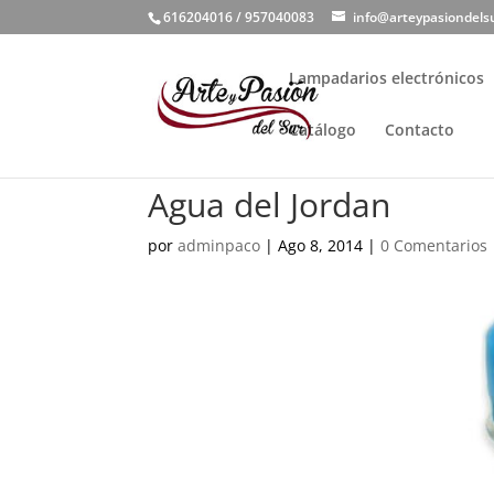
616204016 / 957040083
info@arteypasiondels
Lampadarios electrónicos
Catálogo
Contacto
Agua del Jordan
por
adminpaco
|
Ago 8, 2014
|
0 Comentarios