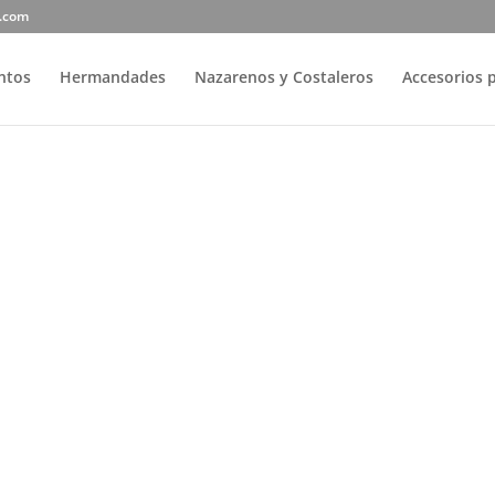
r.com
entos
Hermandades
Nazarenos y Costaleros
Accesorios 