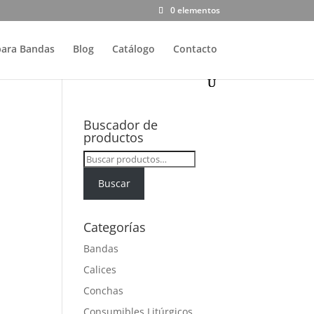
0 elementos
para Bandas
Blog
Catálogo
Contacto
Buscador de
productos
Buscar
por:
Buscar
Categorías
Bandas
Calices
Conchas
Consumibles Litúrgicos