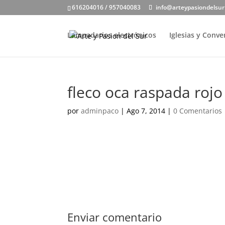
616204016 / 957040083
info@arteypasiondelsu
Lampadarios electrónicos
Iglesias y Conv
fleco oca raspada rojo
por
adminpaco
|
Ago 7, 2014
|
0 Comentarios
Enviar comentario