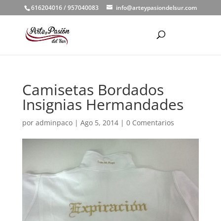
616204016 / 957040083
info@arteypasiondelsur.com
Camisetas Bordados
Insignias Hermandades
por
adminpaco
|
Ago 5, 2014
|
0 Comentarios