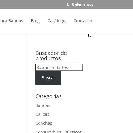
0 elementos
para Bandas
Blog
Catálogo
Contacto
Buscador de
productos
Buscar
por:
Buscar
Categorías
Bandas
Calices
Conchas
Consumibles Litúrgicos