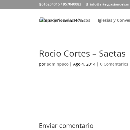
616204016 / 957040083
info@arteypasiondelsu
Lampadarios electrónicos
Iglesias y Conv
Rocio Cortes – Saetas
por
adminpaco
|
Ago 4, 2014
|
0 Comentarios
Enviar comentario