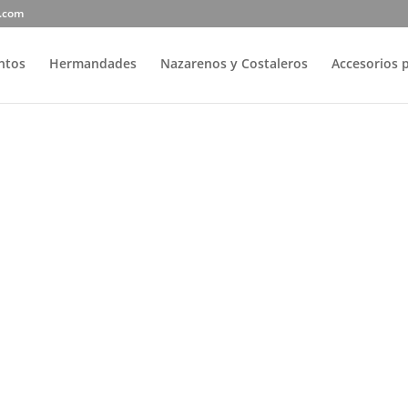
r.com
entos
Hermandades
Nazarenos y Costaleros
Accesorios 