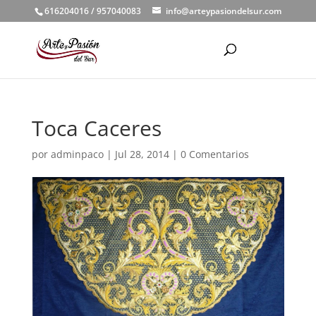
616204016 / 957040083
info@arteypasiondelsur.com
Toca Caceres
por
adminpaco
|
Jul 28, 2014
|
0 Comentarios