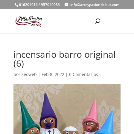
616204016 / 957040083
info@arteypasiondelsur.com
incensario barro original
(6)
por
seoweb
|
Feb 8, 2022
|
0 Comentarios