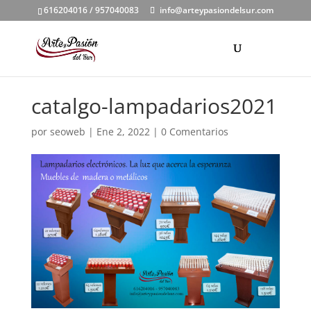
616204016 / 957040083
info@arteypasiondelsur.com
catalgo-lampadarios2021
por
seoweb
|
Ene 2, 2022
|
0 Comentarios