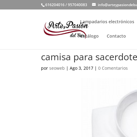
616204016 / 957040083
info@arteypasiondels
Lampadarios electrónicos
Catálogo
Contacto
camisa para sacerdot
por
seoweb
|
Ago 3, 2017
|
0 Comentarios