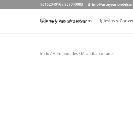
616204016 / 957040083
info@arteypasiondelsu
Lampadarios electrónicos
Iglesias y Conv
Inicio
/
Hermandades
/ Macetitas cofrades