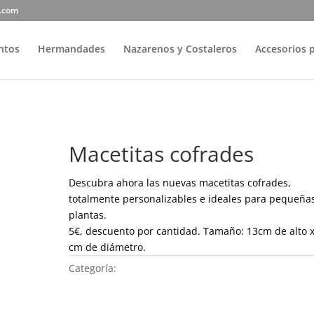
r.com
entos
Hermandades
Nazarenos y Costaleros
Accesorios 
Macetitas cofrades
Descubra ahora las nuevas macetitas cofrades,
totalmente personalizables e ideales para pequeña
plantas.
5€, descuento por cantidad. Tamaño: 13cm de alto x
cm de diámetro.
Categoría:
Hermandades