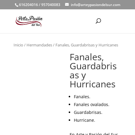
616204016 / 957040083
info@arteypasiondelsur.com
Inicio
/
Hermandades
/ Fanales, Guardabrisas y Hurricanes
Fanales,
Guardabris
as y
Hurricanes
Fanales.
Fanales ovalados.
Guardabrisas.
Hurricane.
En Arte y Pasión del Sur